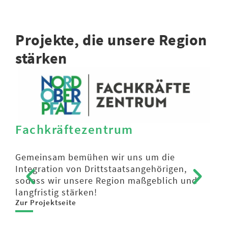
Projekte, die unsere Region
stärken
Fachkräftezentrum
Di
Gemeinsam bemühen wir uns um die
Von
Integration von Drittstaatsangehörigen,
Unt
sodass wir unsere Region maßgeblich und
Nor
langfristig stärken!
Lan
Zur Projektseite
Lan
How
Dig