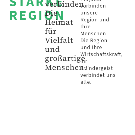
STARKE
verbinden.
verbinden
REGION
Die
unsere
Region und
Heimat
Ihre
für
Menschen.
Vielfalt
Die Region
und Ihre
und
Wirtschaftskraft,
großartige
ihr
Menschen.
Erfindergeist
verbindet uns
alle.