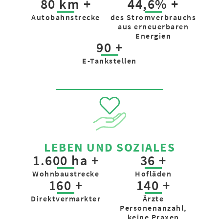
80 km +
44,6% +
Autobahn­strecke
des Strom­verbrauchs
aus erneuer­baren
Energien
90 +
E-Tankstellen
LEBEN UND SOZIALES
1.600 ha +
36 +
Wohnbau­strecke
Hofläden
160 +
140 +
Direkt­vermarkter
Ärzte
Personenanzahl,
keine Praxen