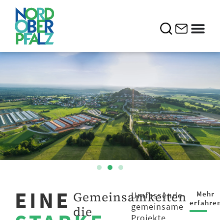
EINE
Gemeinsamkeiten
Mehr
Umfassende
erfahre
gemeinsame
die
Projekte